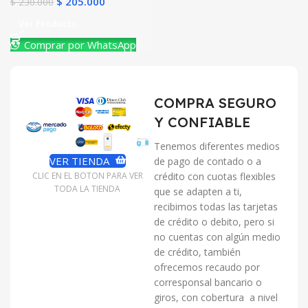
$
205.000
$
230.000
Ver Producto
Comprar por WhatsApp
COMPRA SEGURO
Y CONFIABLE
Tenemos diferentes medios
VER TIENDA
de pago de contado o a
crédito con cuotas flexibles
CLIC EN EL BOTON PARA VER
TODA LA TIENDA
que se adapten a ti,
recibimos todas las tarjetas
de crédito o debito, pero si
no cuentas con algún medio
de crédito, también
ofrecemos recaudo por
corresponsal bancario o
giros, con cobertura a nivel