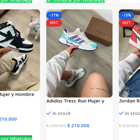
-11%
-13%
HOT
HOT
Mujer y Hombre
Adidas Tresc Run Mujer y
Jordan R
Hombre
Toe Hom
In stock
In sto
210.000
$
210.000
$
235.000
$
230.000
to
Ver Producto
Ver Prod
 por WhatsApp