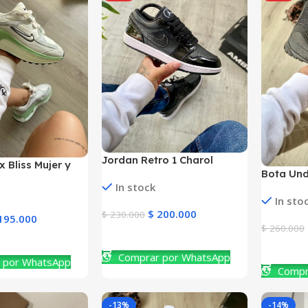
Jordan Retro 1 Charol
x Bliss Mujer y
Bota Und
Concord Baja Mujer y
In stock
Hombre
Hombre
In sto
$
200.000
$
230.000
195.000
$
260.000
Ver Producto
to
Ver Prod
Comprar por WhatsApp
 por WhatsApp
Compr
-13%
-14%