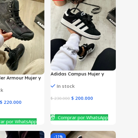
Adidas Campus Mujer y
er Armour Mujer y
Hombre
In stock
ck
$
200.000
$
230.000
$
220.000
Ver Producto
ucto
Comprar por WhatsApp
ar por WhatsApp
-11%