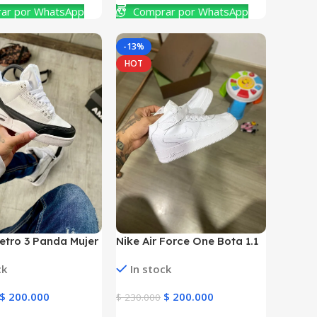
ar por WhatsApp
Comprar por WhatsApp
-13%
HOT
etro 3 Panda Mujer
Nike Air Force One Bota 1.1
e
Niñas y Niños
ck
In stock
$
200.000
$
200.000
$
230.000