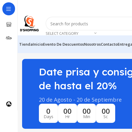
SELECT CATEGORY
Tienda
Inicio
Evento De Descuentos
Nosotros
Contacto
Entrega
Date prisa y consi
de hasta el 20%
20 de Agosto - 20 de Septiembre
0
00
00
00
Days
Hr
Min
Sc