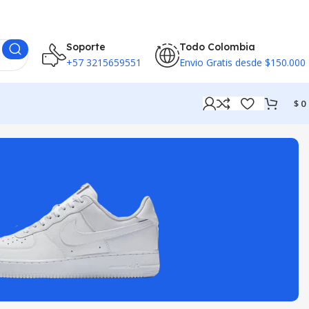
Soporte
Todo Colombia
+57 3215659551
Envio Gratis desde $150.000
$
0