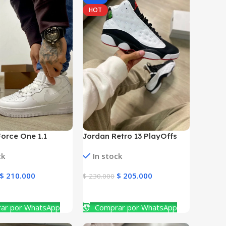
HOT
Force One 1.1
Jordan Retro 13 PlayOffs
Hombre
ck
In stock
$
210.000
$
205.000
$
230.000
ucto
Ver Producto
ar por WhatsApp
Comprar por WhatsApp