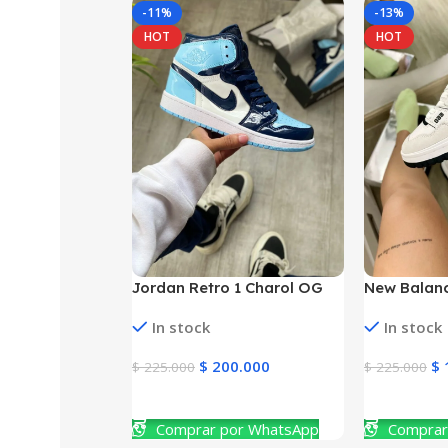
-11%
-13%
HOT
HOT
Jordan Retro 1 Charol OG
New Balanc
Hight UNC Mujer y Hombre
In stock
In stock
$
200.000
$
$
225.000
$
225.000
Ver Producto
Ver Produc
Comprar por WhatsApp
Comprar