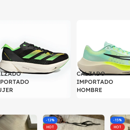
ALZADO
CALZADO
MPORTADO
IMPORTADO
UJER
HOMBRE
-13%
-15%
HOT
HOT