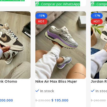
Comprar por WhatsApp
Compr
-15%
-17%
HOT
HOT
unk Otomo
Nike Air Max Bliss Mujer
Jordan R
Mujer y Hombre
y Hombr
In stock
In sto
200.000
$
195.000
$
230.000
$
240.000