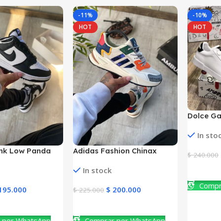
-11%
-10%
HOT
HOT
Dolce Ga
Hombre
In sto
unk Low Panda
Adidas Fashion Chinax
$
240.000
mbre
Hombre
In stock
Ver Prod
Compr
195.000
$
200.000
$
225.000
to
Ver Producto
 por WhatsApp
Comprar por WhatsApp