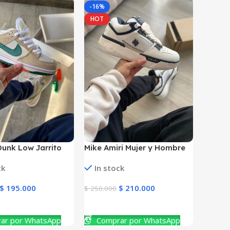
-16%
HOT
Dunk Low Jarrito
Mike Amiri Mujer y Hombre
Hombre
ck
In stock
$
195.000
$
210.000
$
250.000
ucto
Ver Producto
ar por WhatsApp
Comprar por WhatsApp