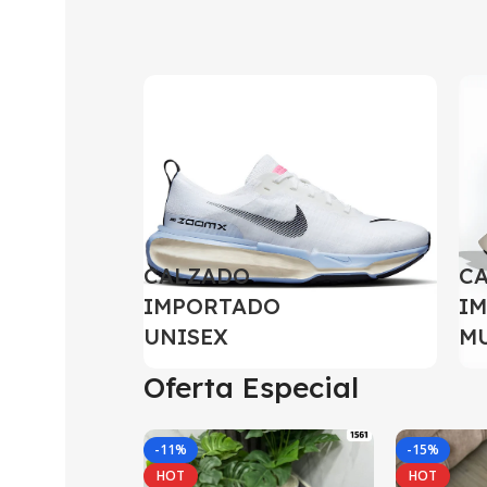
CALZADO
C
IMPORTADO
I
UNISEX
M
Oferta Especial
-11%
-15%
HOT
HOT