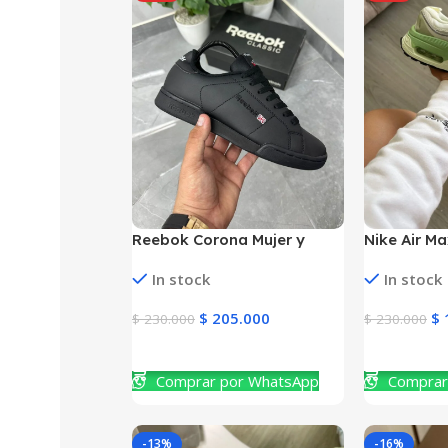
Reebok Corona Mujer y
Nike Air Ma
Hombre
Hombre
In stock
In stock
$
205.000
$
$
230.000
$
230.000
Ver Producto
Ver Produc
Comprar por WhatsApp
Comprar
-13%
-16%