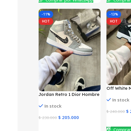
-11%
-13%
HOT
HOT
Off White 
Jordan Retro 1 Dior Hombre
In stock
In stock
$
$
240.000
$
205.000
$
230.000
Ver Produc
Ver Producto
Comprar