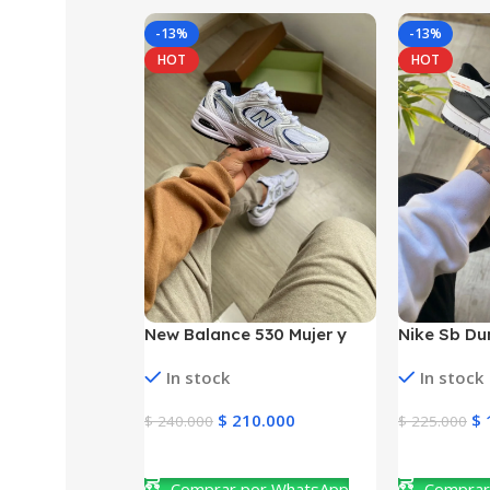
-13%
-13%
HOT
HOT
New Balance 530 Mujer y
Nike Sb D
Hombre
Mujer y Ho
In stock
In stock
$
210.000
$
$
240.000
$
225.000
Ver Producto
Ver Produc
Comprar por WhatsApp
Comprar