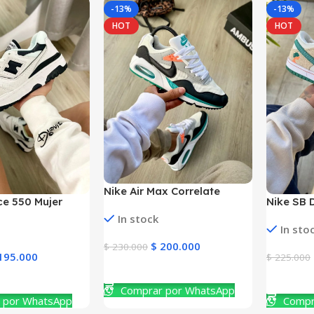
-13%
-13%
HOT
HOT
Nike Air Max Correlate
e 550 Mujer
Nike SB 
Hombre
Mujer y 
In stock
In sto
$
200.000
$
230.000
195.000
$
225.000
Ver Producto
to
Ver Prod
Comprar por WhatsApp
 por WhatsApp
Compr