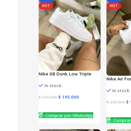
HOT
HOT
Nike SB Dunk Low Triple
Nike Air Fo
White Mujer y Hombre
y Niñas
In stock
In stock
$
195.000
$
225.000
$
$
225.000
Ver Producto
Ver Produc
Comprar por WhatsApp
Comprar