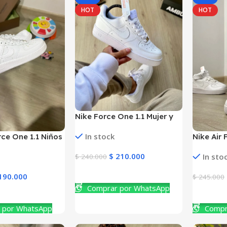
HOT
HOT
Nike Force One 1.1 Mujer y
Hombre
In stock
rce One 1.1 Niños
Nike Air 
Hombre
$
210.000
In sto
$
240.000
Ver Producto
190.000
$
245.000
Comprar por WhatsApp
to
Ver Prod
 por WhatsApp
Compr