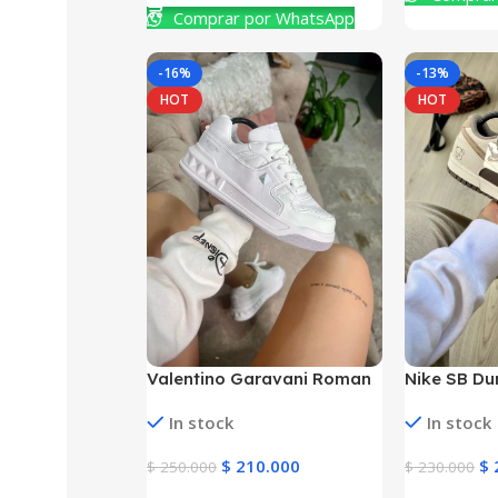
Comprar por WhatsApp
-16%
-13%
HOT
HOT
Valentino Garavani Roman
Nike SB D
Mujer y Hombre
Katsuhiro 
In stock
In stock
$
210.000
$
$
250.000
$
230.000