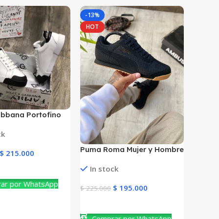
-13%
HOT
bbana Portofino
ck
Puma Roma Mujer y Hombre
$
215.000
In stock
ucto
ar por WhatsApp
$
195.000
$
225.000
Ver Producto
Comprar por WhatsApp