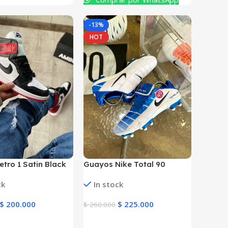
-13%
HOT
etro 1 Satin Black
Guayos Nike Total 90
bre
ck
In stock
$
200.000
$
225.000
$
260.000
ucto
Ver Producto